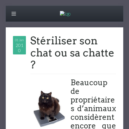
Stériliser son
01 Jan
201
chat ou sa chatte
0
?
Beaucoup
de
propriétaire
s d’animaux
considèrent
encore que