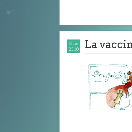
La vaccin
01 Jan
2010