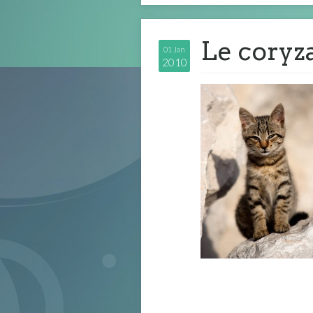
Le coryza
01 Jan
2010