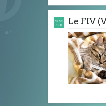
Le FIV (
01 Jan
2010