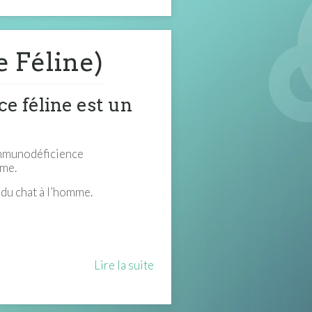
 Féline)
e féline est un
’Immunodéficience
mme.
 du chat à l’homme.
Lire la suite