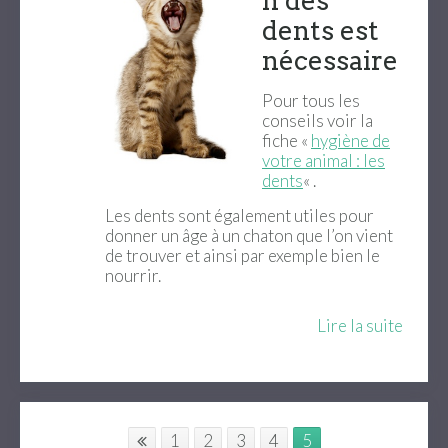
n des
dents est
nécessaire
Pour tous les
conseils voir la
fiche «
hygiène de
votre animal : les
dents
« .
Les dents sont également utiles pour
donner un âge à un chaton que l’on vient
de trouver et ainsi par exemple bien le
nourrir.
Lire la suite
1
2
3
4
5