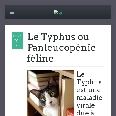
Le Typhus ou
01 Jan
201
Panleucopénie
0
féline
Le
Typhus
est une
maladie
virale
due à